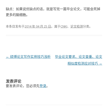
缺点：如果说优缺点的话，就是写完一篇毕业论文，可能会死掉
更多的脑细胞。
本条目发布于
2014 年 04 月 25 日
。属于
CNKI
、
论文检测
分类。
文
←
硕博论文写作实用技巧浅析
毕业论文要求、论文查重、论文
章
相似度检测应对技巧
→
导
航
发表评论
要发表评论，您必须先
登录
。