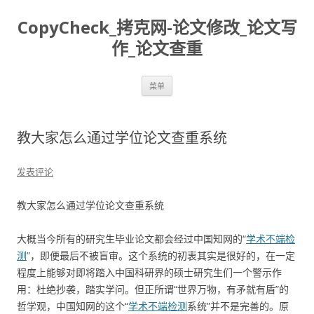
CopyCheck_拷克网-论文修改_论文写
作_论文查重
跳
菜单
至
正
文
教大家怎么通过学位论文查重系统
发表评论
教大家怎么通过学位论文查重系统
大概当今所有的研究生毕业论文都会经过中国知网的“
学术不端检
测
”，即便最后不被盲审。这个系统的初衷其实是很好的，在一定
程度上能够对即将踏入中国科研界的硕士研究生们一个警示作
用：杜绝抄袭，踏实学问。但正所谓“世界万物，有矛就有盾”的
哲学观，中国知网的这个“
学术不端检测
系统”并不是完善的。原