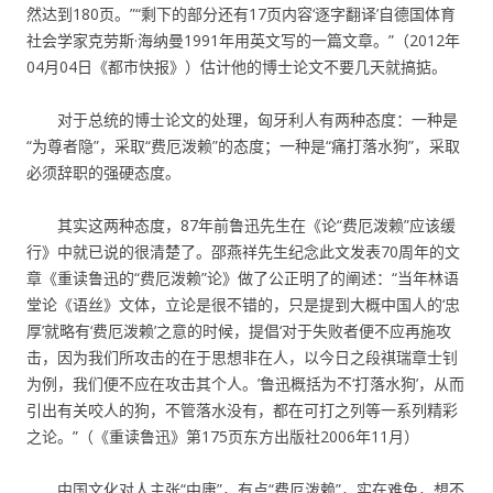
然达到180页。”“剩下的部分还有17页内容‘逐字翻译’自德国体育
社会学家克劳斯·海纳曼1991年用英文写的一篇文章。”（2012年
04月04日《都市快报》）估计他的博士论文不要几天就搞掂。
对于总统的博士论文的处理，匈牙利人有两种态度：一种是
“为尊者隐”，采取“费厄泼赖”的态度；一种是“痛打落水狗”，采取
必须辞职的强硬态度。
其实这两种态度，87年前鲁迅先生在《论“费厄泼赖”应该缓
行》中就已说的很清楚了。邵燕祥先生纪念此文发表70周年的文
章《重读鲁迅的“费厄泼赖”论》做了公正明了的阐述：“当年林语
堂论《语丝》文体，立论是很不错的，只是提到大概中国人的‘忠
厚’就略有‘费厄泼赖’之意的时候，提倡‘对于失败者便不应再施攻
击，因为我们所攻击的在于思想非在人，以今日之段祺瑞章士钊
为例，我们便不应在攻击其个人。’鲁迅概括为不‘打落水狗’，从而
引出有关咬人的狗，不管落水没有，都在可打之列等一系列精彩
之论。”（《重读鲁迅》第175页东方出版社2006年11月）
中国文化对人主张“中庸”，有点“费厄泼赖”，实在难免，想不