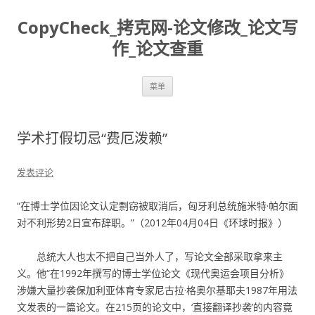
CopyCheck_拷克网-论文修改_论文写
作_论文查重
跳
菜单
至
正
文
学术打假切忌“费厄泼赖”
发表评论
“在博士学位因论文认定剽窃被取消后，匈牙利总统施米特·帕尔面
对不利形势2日宣布辞职。”（2012年04月04日《环球时报》）
总统大人也太不把自己当外人了，写论文全部采取拿来主
义。他“在1992年撰写的博士学位论文《现代奥运会项目分析》
涉嫌大量抄袭保加利亚体育专家尼古拉·格奥尔基耶夫1987年用法
文发表的一篇论文。在215页的论文中，‘直接翻译抄袭’的内容竟