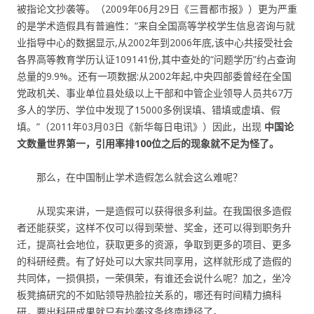
被指论文抄袭等。（2009年06月29日《三晋都市报》）更为严重
的是学术造假具有普遍性：“来自全国高等学校学生信息咨询与就
业指导中心的数据显示,从2002年到2006年底,该中心共接受社会
各界高等教育学历认证109141份,其中查处的“问题学历”约占查询
总量的9.9%。还有一项数据:从2002年起,中央四部委曾经在全国
党政机关、事业单位县处级以上干部和中管企业领导人员共67万
多人的学历、学位中发现了15000多例误填、错填或虚填、假
填。”（2011年03月03日《新华每日电讯》）因此，出现
中国论
文数量世界第一，引用率排100位之后的现象就不足为怪了。
那么，在中国制止学术造假怎么就会这么难呢？
从现实来讲，一是造假可以获得很多利益。在我国很多造假
者还能获奖，这样不仅可以得到荣誉、奖金，还可以得到职务升
迁，提高社会地位，获取更多的资源，争取到更多的项目、更多
的科研经费。有了好处可以大家共同享用，这样就形成了造假的
共同体，一损俱损，一荣俱荣，有谁还会说什么呢？加之，坐冷
板凳搞研究的不如贴领导热脸拉关系的，哪还有时间精力搞科
研，要出科研成果就只有抄袭这条终南捷径了。