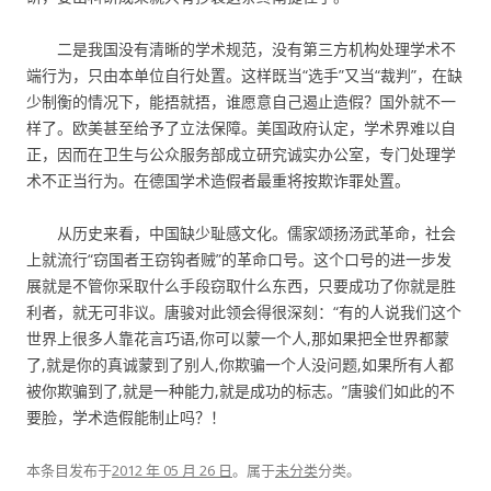
二是我国没有清晰的学术规范，没有第三方机构处理学术不
端行为，只由本单位自行处置。这样既当“选手”又当“裁判”，在缺
少制衡的情况下，能捂就捂，谁愿意自己遏止造假？国外就不一
样了。欧美甚至给予了立法保障。美国政府认定，学术界难以自
正，因而在卫生与公众服务部成立研究诚实办公室，专门处理学
术不正当行为。在德国学术造假者最重将按欺诈罪处置。
从历史来看，中国缺少耻感文化。儒家颂扬汤武革命，社会
上就流行“窃国者王窃钩者贼”的革命口号。这个口号的进一步发
展就是不管你采取什么手段窃取什么东西，只要成功了你就是胜
利者，就无可非议。唐骏对此领会得很深刻：“有的人说我们这个
世界上很多人靠花言巧语,你可以蒙一个人,那如果把全世界都蒙
了,就是你的真诚蒙到了别人,你欺骗一个人没问题,如果所有人都
被你欺骗到了,就是一种能力,就是成功的标志。”唐骏们如此的不
要脸，学术造假能制止吗？！
本条目发布于
2012 年 05 月 26 日
。属于
未分类
分类。