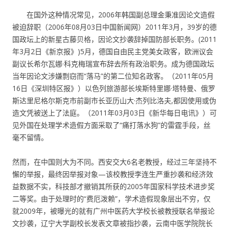
在国外这种情况常见，2006年韩国副总理金秉准因论文造假
被迫辞职（2006年08月03日中国新闻网）2011年3月，39岁的德
国政坛上的新星古藤贝格，因论文抄袭辞掉国防部长职务。(2011
年3月2日《新京报》)5月，德国自由民主党美女政客，欧洲议会
副议长希尔瓦娜·科克梅瑞宣布辞去所有政治职务。成为德国政坛
当年因论文涉嫌剽窃而“落马”的第二位知名政客。（2011年05月
16日《深圳特区报》）以色列旅游部长埃斯特里娜·塔特曼、俄罗
斯达里尼格尔斯克市前副市长亚历山大·杰列比洛夫,都因使用或伪
造文凭被送上了法庭。（2011年03月03日《新华每日电讯》）可
见外国在处理学术造假方面采取了“痛打落水狗”的雷霆手段，丝
毫不留情。
然而，在中国则大为不同。西安交大6名老教授，经过三年坚持不
懈的举报，最终因举报对象—该校教授李连生严重抄袭和经济效
益数据不实，科技部才撤销其所获的2005年国家科学技术进步奖
二等奖。由于处理时的“费厄泼赖”，学术造假现象层出不穷，仅
就2009年，被曝光的就有广州中医药大学校长被教授联名举报论
文抄袭，辽宁大学副校长发表文章被指抄袭，云南中医学院院长